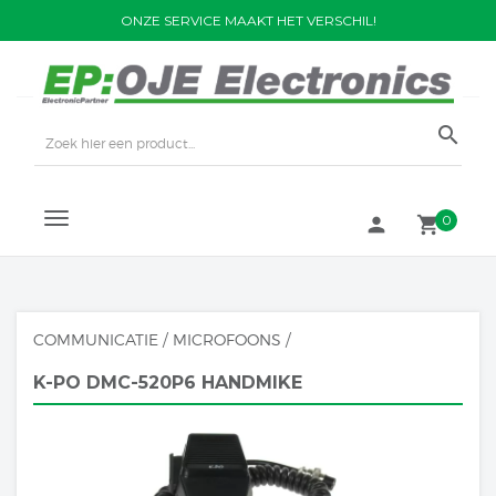
ONZE SERVICE MAAKT HET VERSCHIL!
search
TOGGLE
0
person
local_grocery_store
NAVIGATION
COMMUNICATIE
/
MICROFOONS
/
K-PO DMC-520P6 HANDMIKE