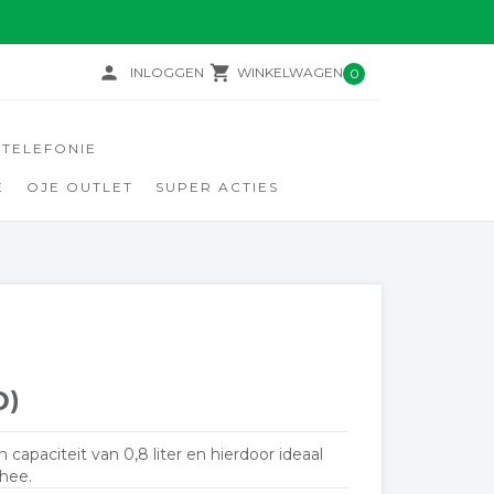
person
local_grocery_store
INLOGGEN
WINKELWAGEN
0
TELEFONIE
E
OJE OUTLET
SUPER ACTIES
D)
paciteit van 0,8 liter en hierdoor ideaal
hee.