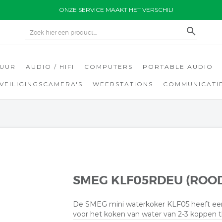
ONZE SERVICE MAAKT HET VERSCHIL!
search
TUUR
AUDIO / HIFI
COMPUTERS
PORTABLE AUDIO
EVEILIGINGSCAMERA'S
WEERSTATIONS
COMMUNICATI
SMEG KLF05RDEU (ROO
De SMEG mini waterkoker KLF05 heeft een ca
voor het koken van water van 2-3 koppen t