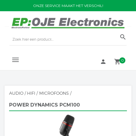
ONZE SERVICE MAAKT HET VERSCHIL!
search
TOGGLE
0
person
local_grocery_store
NAVIGATION
AUDIO / HIFI
/
MICROFOONS
/
POWER DYNAMICS PCM100