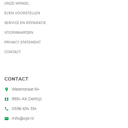
ONZE WINKEL
EVEN VOORSTELLEN
SERVICE EN REPARATIE
VOORWAARDEN
PRIVACY STATEMENT
CONTACT
CONTACT
Waterstraat 64
room
9934 AX Delfzijl
map
0596 634 334
call
info@oje.nl
mail