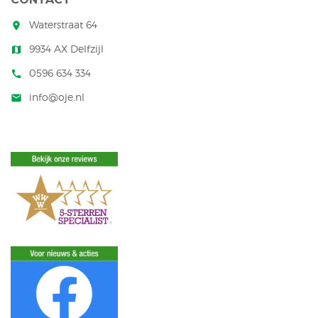
Waterstraat 64
room
9934 AX Delfzijl
map
0596 634 334
call
info@oje.nl
mail