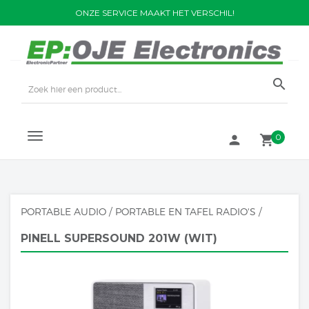
ONZE SERVICE MAAKT HET VERSCHIL!
search
TOGGLE
0
person
local_grocery_store
NAVIGATION
PORTABLE AUDIO
/
PORTABLE EN TAFEL RADIO'S
/
PINELL SUPERSOUND 201W (WIT)