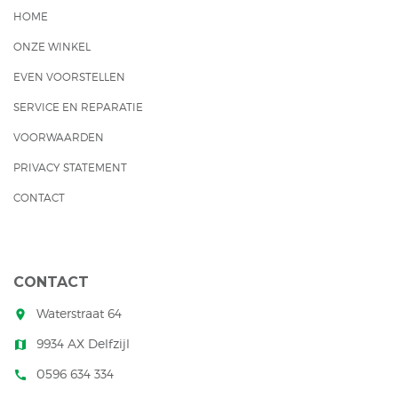
HOME
ONZE WINKEL
EVEN VOORSTELLEN
SERVICE EN REPARATIE
VOORWAARDEN
PRIVACY STATEMENT
CONTACT
CONTACT
Waterstraat 64
room
9934 AX Delfzijl
map
0596 634 334
call