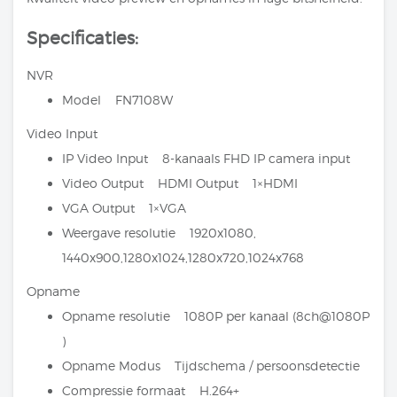
Specificaties:
NVR
Model FN7108W
Video Input
IP Video Input 8-kanaals FHD IP camera input
Video Output HDMI Output 1×HDMI
VGA Output 1×VGA
Weergave resolutie 1920x1080,
1440x900,1280x1024,1280x720,1024x768
Opname
Opname resolutie 1080P per kanaal (8ch@1080P
)
Opname Modus Tijdschema / persoonsdetectie
Compressie formaat H.264+