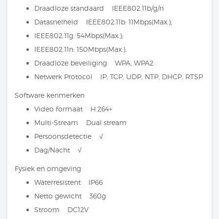
Draadloze standaard IEEE802.11b/g/n
Datasnelheid IEEE802.11b: 11Mbps(Max.);
IEEE802.11g: 54Mbps(Max.);
IEEE802.11n: 150Mbps(Max.).
Draadloze beveiliging WPA, WPA2
Netwerk Protocol IP, TCP, UDP, NTP, DHCP, RTSP
Software kenmerken
Video formaat H.264+
Multi-Stream Dual stream
Persoonsdetectie √
Dag/Nacht √
Fysiek en omgeving
Waterresistent IP66
Netto gewicht 360g
Stroom DC12V