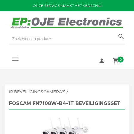
ONZE SERVICE MAAKT HET VERSCHIL!
search
TOGGLE
0
person
local_grocery_store
NAVIGATION
IP BEVEILIGINGSCAMERA'S
/
FOSCAM FN7108W-B4-1T BEVEILIGINGSSET