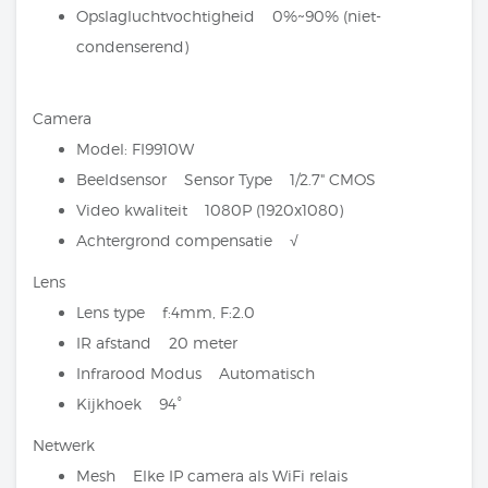
Opslagluchtvochtigheid 0%~90% (niet-
condenserend)
Camera
Model: FI9910W
Beeldsensor Sensor Type 1/2.7" CMOS
Video kwaliteit 1080P (1920x1080)
Achtergrond compensatie √
Lens
Lens type f:4mm, F:2.0
IR afstand 20 meter
Infrarood Modus Automatisch
Kijkhoek 94°
Netwerk
Mesh Elke IP camera als WiFi relais